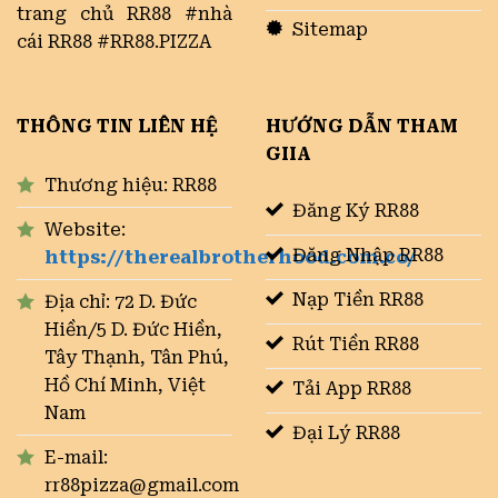
trang chủ RR88 #nhà
Sitemap
cái RR88 #RR88.PIZZA
THÔNG TIN LIÊN HỆ
HƯỚNG DẪN THAM
GIIA
Thương hiệu: RR88
Đăng Ký RR88
Website:
Đăng Nhập RR88
https://therealbrotherhood.com.co/
Nạp Tiền RR88
Địa chỉ:
72 D. Đức
Hiền/5 D. Đức Hiền,
Rút Tiền RR88
Tây Thạnh, Tân Phú,
Hồ Chí Minh, Việt
Tải App RR88
Nam
Đại Lý RR88
E-mail:
rr88pizza@gmail.com