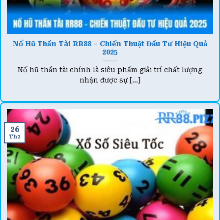
Nổ Hũ Thần Tài RR88 – Chiến Thuật Đầu Tư Hiệu Quả
2025
Nổ hũ thần tài chính là siêu phẩm giải trí chất lượng
nhận được sự [...]
26
Th2