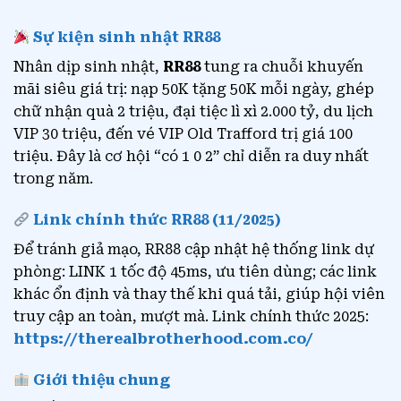
Sự kiện sinh nhật RR88
Nhân dịp sinh nhật,
RR88
tung ra chuỗi khuyến
mãi siêu giá trị: nạp 50K tặng 50K mỗi ngày, ghép
chữ nhận quà 2 triệu, đại tiệc lì xì 2.000 tỷ, du lịch
VIP 30 triệu, đến vé VIP Old Trafford trị giá 100
triệu. Đây là cơ hội “có 1 0 2” chỉ diễn ra duy nhất
trong năm.
Link chính thức RR88 (11/2025)
Để tránh giả mạo, RR88 cập nhật hệ thống link dự
phòng: LINK 1 tốc độ 45ms, ưu tiên dùng; các link
khác ổn định và thay thế khi quá tải, giúp hội viên
truy cập an toàn, mượt mà. Link chính thức 2025:
https://therealbrotherhood.com.co/
Giới thiệu chung