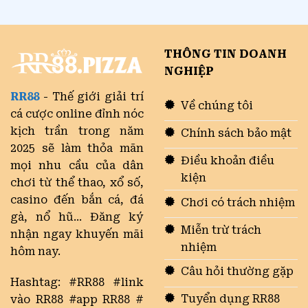
THÔNG TIN DOANH
NGHIỆP
RR88
- Thế giới giải trí
Về chúng tôi
cá cược online đỉnh nóc
kịch trần trong năm
Chính sách bảo mật
2025 sẽ làm thỏa mãn
Điều khoản điều
mọi nhu cầu của dân
kiện
chơi từ thể thao, xổ số,
casino đến bắn cá, đá
Chơi có trách nhiệm
gà, nổ hũ... Đăng ký
Miễn trừ trách
nhận ngay khuyến mãi
nhiệm
hôm nay.
Câu hỏi thường gặp
Hashtag: #RR88 #link
Tuyển dụng RR88
vào RR88 #app RR88 #