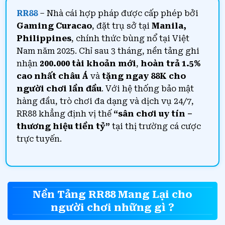
RR88
– Nhà cái hợp pháp được cấp phép bởi
Gaming Curacao
, đặt trụ sở tại
Manila,
Philippines
, chính thức bùng nổ tại Việt
Nam năm 2025. Chỉ sau 3 tháng, nền tảng ghi
nhận
200.000 tài khoản mới
,
hoàn trả 1.5%
cao nhất châu Á
và
tặng ngay 88K cho
người chơi lần đầu
. Với hệ thống bảo mật
hàng đầu, trò chơi đa dạng và dịch vụ 24/7,
RR88 khẳng định vị thế
“sân chơi uy tín –
thương hiệu tiền tỷ”
tại thị trường cá cược
trực tuyến.
Nền Tảng RR88 Mang Lại cho
người chơi những gì ?