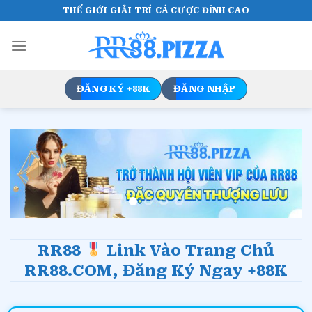
Bỏ
THẾ GIỚI GIẢI TRÍ CÁ CƯỢC ĐỈNH CAO
qua
nội
dung
ĐĂNG KÝ +88K
ĐĂNG NHẬP
RR88
Link Vào Trang Chủ
RR88.COM, Đăng Ký Ngay +88K