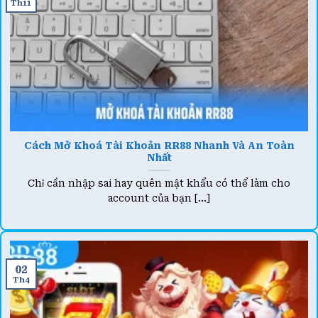
Th11
Cách Mở Khoá Tài Khoản RR88 Nhanh Và An Toàn
Nhất
Chỉ cần nhập sai hay quên mật khẩu có thể làm cho
account của bạn [...]
02
Th4